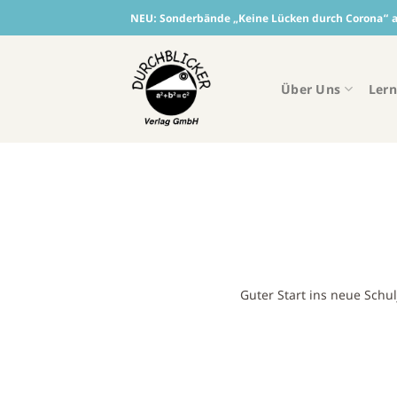
Skip
NEU:
Sonderbände „Keine Lücken durch Corona“ ab
to
content
Über Uns
Lern
Guter Start ins neue Schu