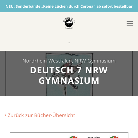
Skip
NEU:
Sonderbände „Keine Lücken durch Corona“ ab sofort bestellbar
to
content
-
Nordrhein-Westfalen
,
NRW-Gymnasium
DEUTSCH 7 NRW
GYMNASIUM
Zurück zur Bücher-Übersicht