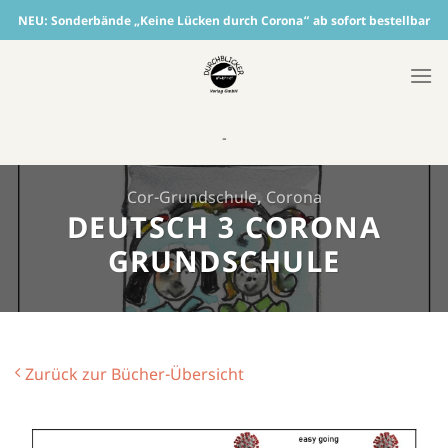
Skip
NEU:
Sonderbände „Keine Lücken durch Corona“ ab sofort bestellbar
to
content
-
Cor-Grundschule
,
Corona
DEUTSCH 3 CORONA
GRUNDSCHULE
Zurück zur Bücher-Übersicht