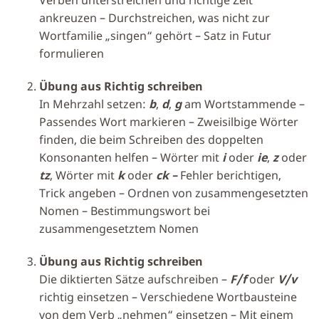
Verben unterstreichen und richtige Zeit
ankreuzen – Durchstreichen, was nicht zur
Wortfamilie „singen“ gehört – Satz in Futur
formulieren
Übung aus Richtig schreiben
In Mehrzahl setzen:
b
,
d
,
g
am Wortstammende –
Passendes Wort markieren – Zweisilbige Wörter
finden, die beim Schreiben des doppelten
Konsonanten helfen – Wörter mit
i
oder
ie
,
z
oder
tz
, Wörter mit
k
oder
ck –
Fehler berichtigen,
Trick angeben – Ordnen von zusammengesetzten
Nomen – Bestimmungswort bei
zusammengesetztem Nomen
Übung aus Richtig schreiben
Die diktierten Sätze aufschreiben –
F/f
oder
V/v
richtig einsetzen – Verschiedene Wortbausteine
von dem Verb „nehmen“ einsetzen – Mit einem