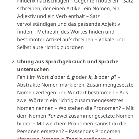
Findefix nachschlagen – Gegenteil notieren – Satz
schreiben, der einen Artikel, ein Nomen, ein
Adjektiv und ein Verb enthält – Satz
vervollständigen und das passende Adjektiv
finden – Mehrzahl des Wortes finden und
bestimmter Artikel aufschreiben – Vokale und
Selbstlaute richtig zuordnen
Übung aus Sprachgebrauch und Sprache
untersuchen
Fehlt im Wort
d
oder
t
,
g
oder
k, b
oder
p
? –
Abstrakte Nomen markieren. Zusammengesetzte
Nomen zerlegen und Wortart bestimmen – Aus
zwei Wörtern ein richtig zusammengesetztes
Nomen nennen – Wo stehen die Pronomen? – Mit
dem Nomen
Tür
zwei zusammengesetzte Nomen
bilden – Mit welchem Pronomen kannst du die
Personen ersetzen? – Passendes Pronomen
einsetzen. Verben in Tabelle ergänzen in