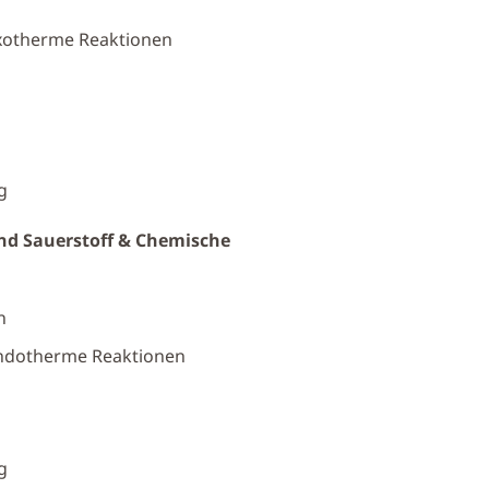
exotherme Reaktionen
g
d Sauerstoff & Chemische
n
Endotherme Reaktionen
g