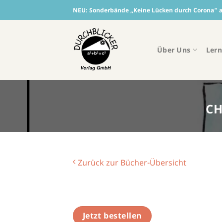
Skip
NEU:
Sonderbände „Keine Lücken durch Corona“ ab
to
content
Über Uns
Lern
CH
Zurück zur Bücher-Übersicht
Jetzt bestellen