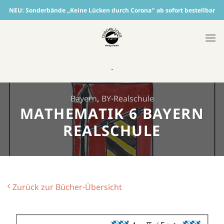
Skip
NEU:
Sonderbände „Keine Lücken durch Corona“ ab sofort bestellbar
to
content
-
Bayern
,
BY-Realschule
MATHEMATIK 6 BAYERN
REALSCHULE
Zurück zur Bücher-Übersicht