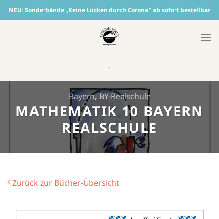
Skip
NEU:
Sonderbände „Keine Lücken durch Corona“ ab sofort bestellbar
to
content
-
Bayern
,
BY-Realschule
MATHEMATIK 10 BAYERN
REALSCHULE
Zurück zur Bücher-Übersicht