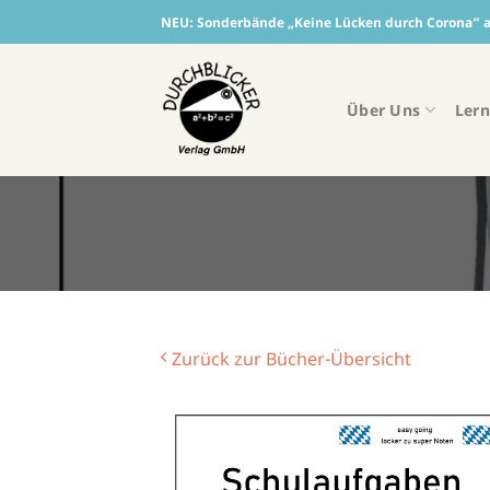
Skip
NEU:
Sonderbände „Keine Lücken durch Corona“ ab
to
content
Über Uns
Lern
Zurück zur Bücher-Übersicht