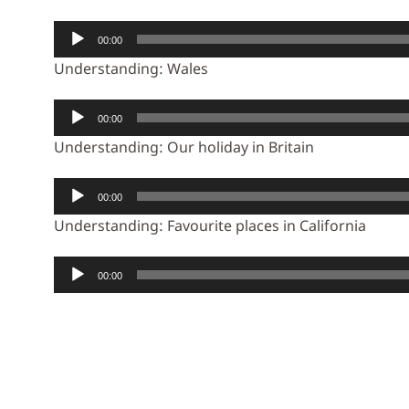
Audio-
00:00
Player
Understanding: Wales
Audio-
00:00
Player
Understanding: Our holiday in Britain
Audio-
00:00
Player
Understanding: Favourite places in California
Audio-
00:00
Player