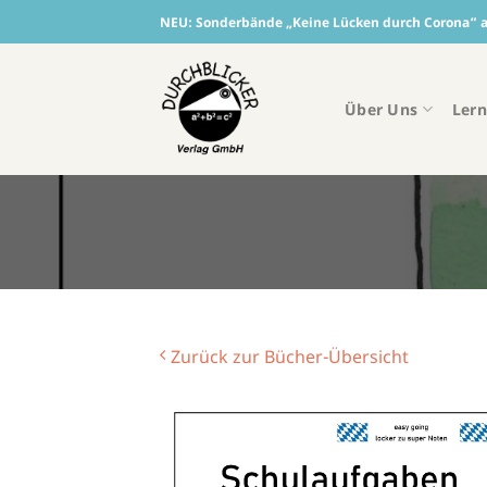
Skip
NEU:
Sonderbände „Keine Lücken durch Corona“ ab
to
content
Über Uns
Lern
Zurück zur Bücher-Übersicht