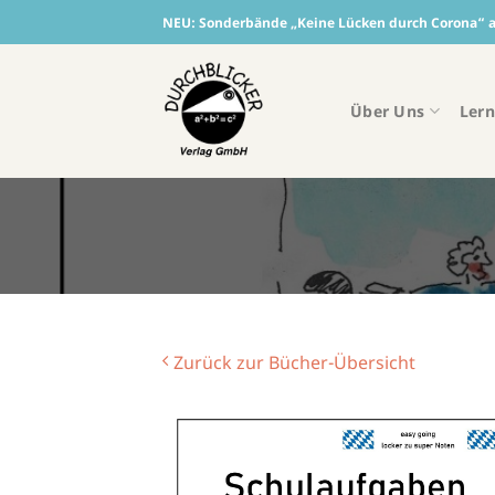
Skip
NEU:
Sonderbände „Keine Lücken durch Corona“ ab
to
content
Über Uns
Lern
Zurück zur Bücher-Übersicht