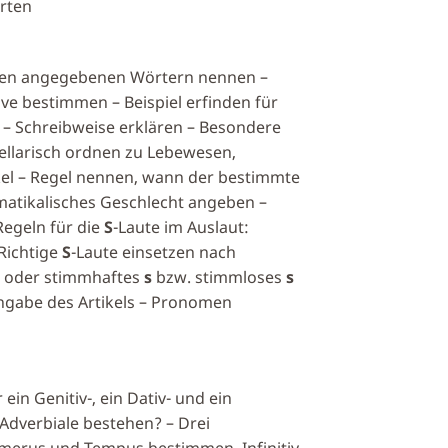
rten
n den angegebenen Wörtern nennen –
ve bestimmen – Beispiel erfinden für
ibut – Schreibweise erklären – Besondere
bellarisch ordnen zu Lebewesen,
el – Regel nennen, wann der bestimmte
matikalisches Geschlecht angeben –
egeln für die
S
-Laute im Auslaut:
Richtige
S
-Laute einsetzen nach
g oder stimmhaftes
s
bzw. stimmloses
s
ngabe des Artikels – Pronomen
 ein Genitiv-, ein Dativ- und ein
Adverbiale bestehen? – Drei
erus und Tempus bestimmen, Infinitiv