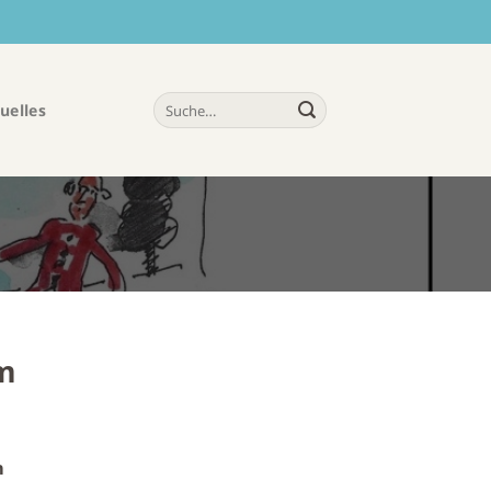
uelles
m
m