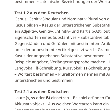
bestimmen – Lateinische Bezeichnungen der Worta
Test 1.2 aus dem Deutschen
Genus, Genitiv Singular und Nominativ Plural vo
Kasus bilden – Kasus der unterstrichenen Substanti
ein Adjektiv-, Genitiv-, Infinitiv- und Partizip-Attr
Eigenschaften eines Substantives – Substantive ta
Gegenständen und Gefühlen mit bestimmtem Artik
oder der unbestimmte Artikel gesetzt wird – Gram
Kasus der angegebenen Substantive bestimmen – R
Beispiele angeben, Verlängerungsprobe machen – 
Langvokal:
ß
-Schreibung, Kurzvokal:
ss
-Schreibun
–
Wortart bestimmen – Pluralformen nennen mit A
unterstreichen und bestimmen
Test 2.1 aus dem Deutschen
Laute (
s
,
ss
oder
ß
) einsetzen – Beispiel erfinden für
Akkusativobjekt – Aus welchen Wortarten kann ein 
Sagenmerkmale nennen – Verben nach Person, Num