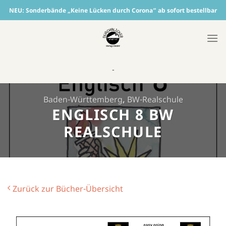
Skip
NEU:
Sonderbände „Keine Lücken durch Corona“ ab sofort bestellbar
to
content
-
Baden-Württemberg
,
BW-Realschule
ENGLISCH 8 BW
REALSCHULE
Zurück zur Bücher-Übersicht