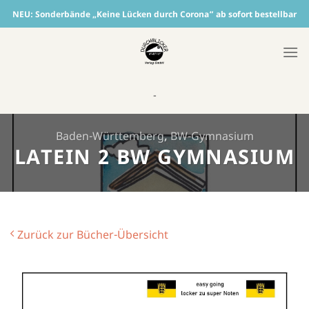
Skip
NEU:
Sonderbände „Keine Lücken durch Corona“ ab sofort bestellbar
to
content
-
Baden-Württemberg
,
BW-Gymnasium
LATEIN 2 BW GYMNASIUM
Zurück zur Bücher-Übersicht