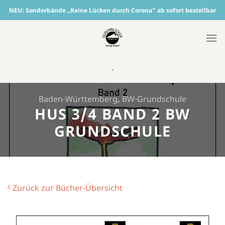
Skip
NEU:
Sonderbände „Keine Lücken durch Corona“ ab sofort bestellbar
to
content
-
Baden-Württemberg
,
BW-Grundschule
HUS 3/4 BAND 2 BW
GRUNDSCHULE
Zurück zur Bücher-Übersicht